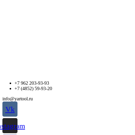
Перейти
к
содержимому
+7 962 203-93-93
+7 (4852) 59-93-20
info@yartool.ru
Vk
nstagram