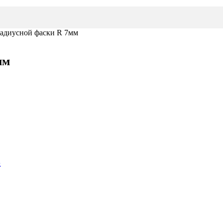
 радиусной фаски R 7мм
мм
в