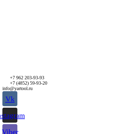
Перейти
к
содержимому
+7 962 203-93-93
+7 (4852) 59-93-20
info@yartool.ru
Vk
nstagram
Viber