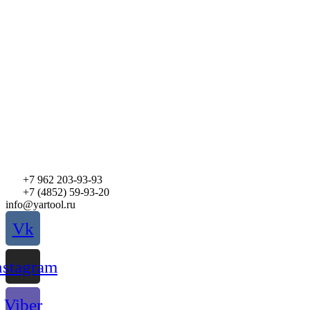
Перейти
к
содержимому
+7 962 203-93-93
+7 (4852) 59-93-20
info@yartool.ru
Vk
nstagram
Viber