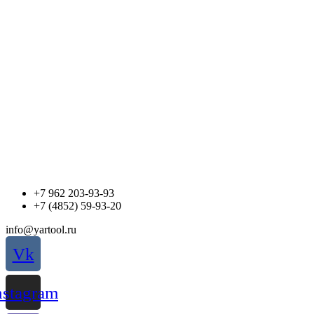
Перейти
к
содержимому
+7 962 203-93-93
+7 (4852) 59-93-20
info@yartool.ru
Vk
nstagram