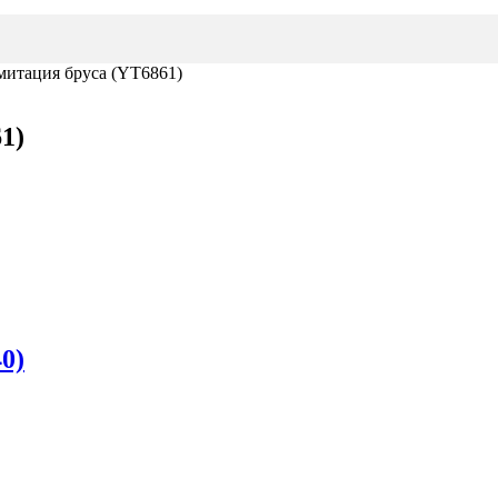
митация бруса (YT6861)
1)
0)